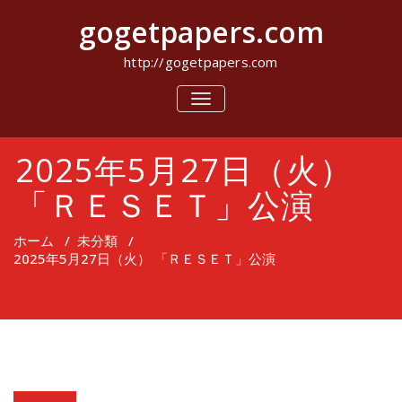
コ
gogetpapers.com
ン
テ
ン
http://gogetpapers.com
ツ
へ
ナ
ビ
ス
ゲ
キ
ー
ッ
2025年5月27日（火）
シ
プ
ョ
ン
「ＲＥＳＥＴ」公演
を
切
り
ホーム
/
未分類
/
替
2025年5月27日（火） 「ＲＥＳＥＴ」公演
え