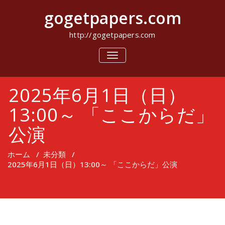
コ
gogetpapers.com
ン
テ
ン
http://gogetpapers.com
ツ
へ
ナ
ビ
ス
ゲ
キ
ー
ッ
2025年6月1日（日）
シ
プ
ョ
ン
13:00～ 「ここからだ」
を
切
公演
り
替
え
ホーム
/
未分類
/
2025年6月1日（日）13:00～ 「ここからだ」公演