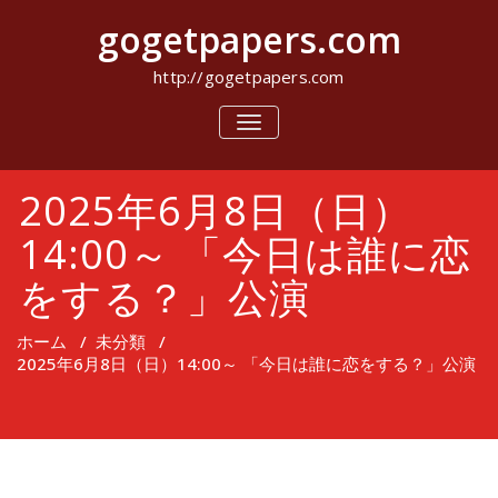
コ
gogetpapers.com
ン
テ
ン
http://gogetpapers.com
ツ
へ
ナ
ビ
ス
ゲ
キ
ー
ッ
2025年6月8日（日）
シ
プ
ョ
ン
14:00～ 「今日は誰に恋
を
切
をする？」公演
り
替
え
ホーム
/
未分類
/
2025年6月8日（日）14:00～ 「今日は誰に恋をする？」公演