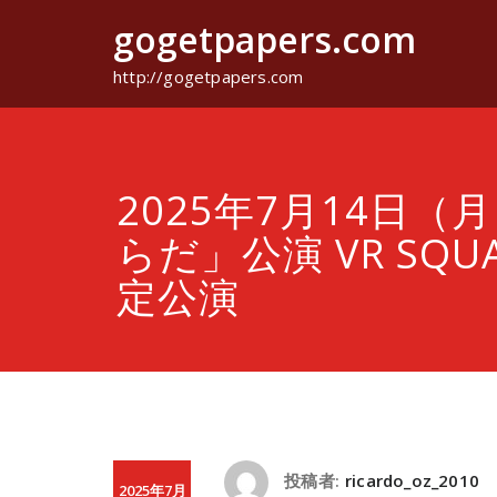
コ
gogetpapers.com
ン
テ
ン
http://gogetpapers.com
ツ
へ
ス
キ
ッ
2025年7月14日（
プ
らだ」公演 VR SQU
定公演
投稿者:
ricardo_oz_2010
2025年7月