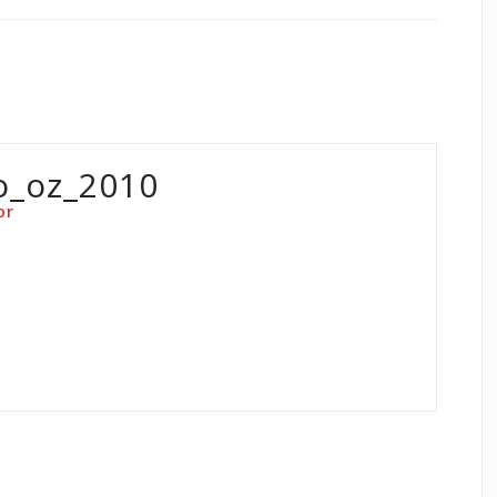
o_oz_2010
or