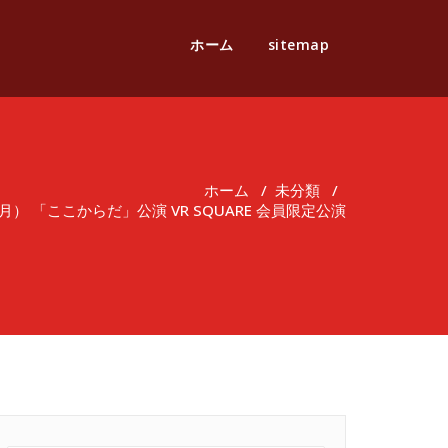
ホーム
sitemap
ホーム
/
未分類
/
（月） 「ここからだ」公演 VR SQUARE 会員限定公演