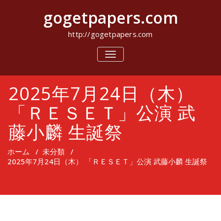
コ
gogetpapers.com
ン
テ
ン
http://gogetpapers.com
ツ
へ
ナ
ビ
ス
ゲ
キ
ー
ッ
2025年7月24日（木）
シ
プ
ョ
ン
「ＲＥＳＥＴ」公演 武
を
切
藤小麟 生誕祭
り
替
え
ホーム
/
未分類
/
2025年7月24日（木） 「ＲＥＳＥＴ」公演 武藤小麟 生誕祭