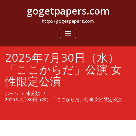
コ
gogetpapers.com
ン
テ
ン
http://gogetpapers.com
ツ
へ
ナ
ビ
ス
ゲ
キ
ー
ッ
2025年7月30日（水）
シ
プ
ョ
ン
「ここからだ」公演 女
を
切
性限定公演
り
替
え
ホーム
/
未分類
/
2025年7月30日（水） 「ここからだ」公演 女性限定公演