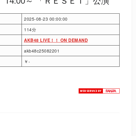
金）14:00～ 「ＲＥＳＥＴ」公演
2025-08-23 00:00:00
114分
AKB48 LIVE！！ ON DEMAND
akb48c25082201
￥-