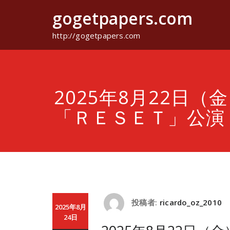
コ
gogetpapers.com
ン
テ
ン
http://gogetpapers.com
ツ
へ
ス
キ
ッ
2025年8月22日（金
プ
「ＲＥＳＥＴ」公演
投稿者:
ricardo_oz_2010
2025年8月
24日