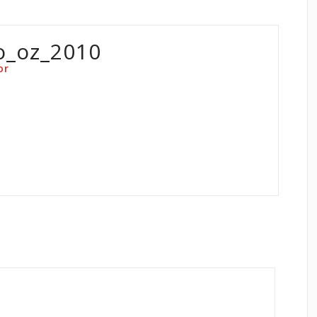
o_oz_2010
or