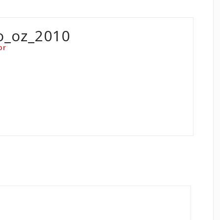
o_oz_2010
or