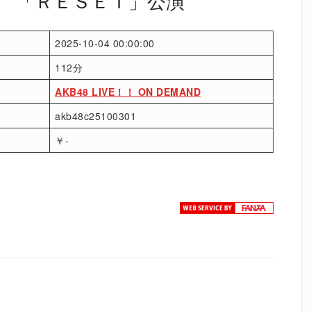
金） 「ＲＥＳＥＴ」公演
2025-10-04 00:00:00
112分
AKB48 LIVE！！ ON DEMAND
akb48c25100301
￥-