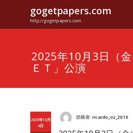
コ
gogetpapers.com
ン
テ
ン
http://gogetpapers.com
ツ
へ
ス
キ
ッ
2025年10月3日（
プ
ＥＴ」公演
投稿者:
ricardo_oz_2010
2025年10月
4日