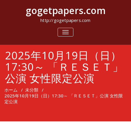
コ
gogetpapers.com
ン
テ
ン
http://gogetpapers.com
ツ
へ
ナ
ビ
ス
ゲ
キ
ー
ッ
2025年10月19日（日）
シ
プ
ョ
ン
17:30～ 「ＲＥＳＥＴ」
を
切
公演 女性限定公演
り
替
え
ホーム
/
未分類
/
2025年10月19日（日）17:30～ 「ＲＥＳＥＴ」公演 女性限
定公演