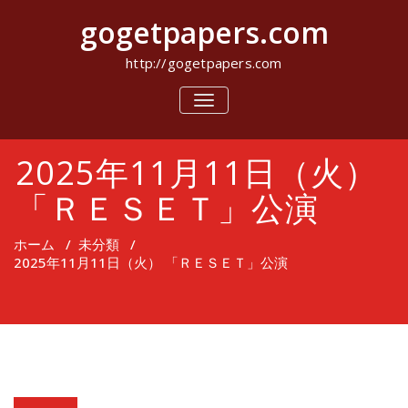
コ
gogetpapers.com
ン
テ
ン
http://gogetpapers.com
ツ
へ
ナ
ビ
ス
ゲ
キ
ー
ッ
2025年11月11日（火）
シ
プ
ョ
ン
「ＲＥＳＥＴ」公演
を
切
り
ホーム
/
未分類
/
替
2025年11月11日（火） 「ＲＥＳＥＴ」公演
え