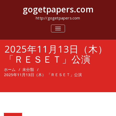
コ
gogetpapers.com
ン
テ
ン
http://gogetpapers.com
ツ
へ
ナ
ビ
ス
ゲ
キ
ー
ッ
2025年11月13日（木）
シ
プ
ョ
ン
「ＲＥＳＥＴ」公演
を
切
り
ホーム
/
未分類
/
替
2025年11月13日（木） 「ＲＥＳＥＴ」公演
え