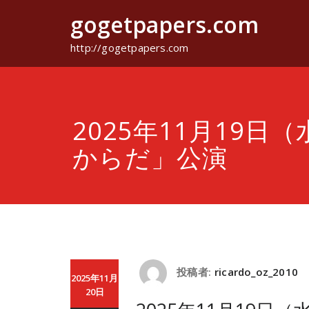
コ
gogetpapers.com
ン
テ
ン
http://gogetpapers.com
ツ
へ
ス
キ
ッ
2025年11月19日
プ
からだ」公演
投稿者:
ricardo_oz_2010
2025年11月
20日