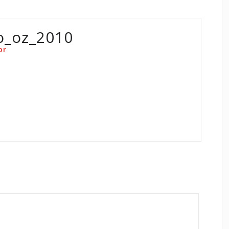
o_oz_2010
or