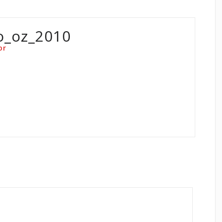
o_oz_2010
or