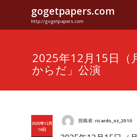
コ
gogetpapers.com
ン
テ
ン
http://gogetpapers.com
ツ
へ
ス
キ
ッ
2025年12月15日
プ
からだ」公演
投稿者:
ricardo_oz_2010
2025年12月
16日