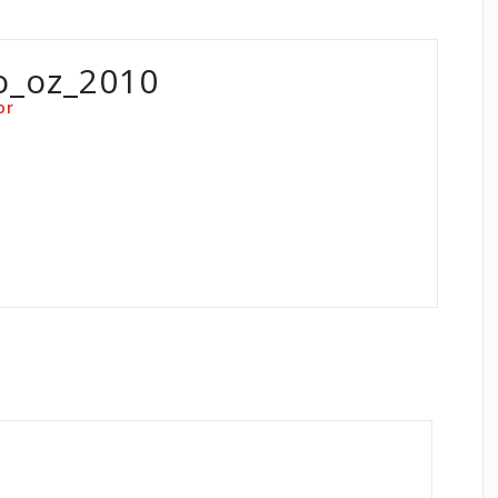
o_oz_2010
or