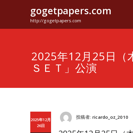
コ
gogetpapers.com
ン
テ
ン
http://gogetpapers.com
ツ
へ
ス
キ
ッ
2025年12月25日
プ
ＳＥＴ」公演
投稿者:
ricardo_oz_2010
2025年12月
26日