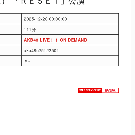
（木） 「ＲＥＳＥＴ」公演
2025-12-26 00:00:00
111分
AKB48 LIVE！！ ON DEMAND
akb48c25122501
￥-