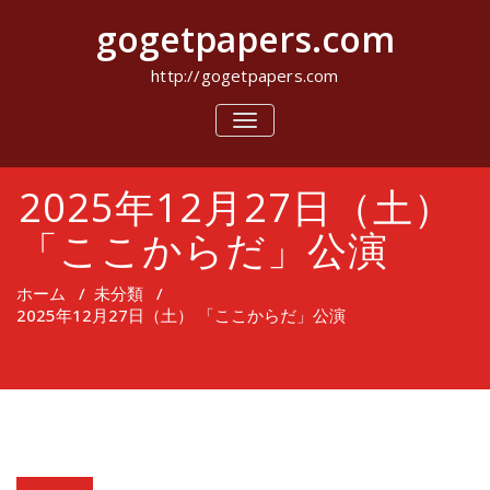
コ
gogetpapers.com
ン
テ
ン
http://gogetpapers.com
ツ
へ
ナ
ビ
ス
ゲ
キ
ー
ッ
2025年12月27日（土）
シ
プ
ョ
ン
「ここからだ」公演
を
切
り
ホーム
/
未分類
/
替
2025年12月27日（土） 「ここからだ」公演
え