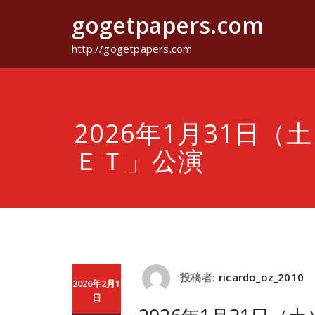
コ
gogetpapers.com
ン
テ
ン
http://gogetpapers.com
ツ
へ
ス
キ
ッ
2026年1月31日（
プ
ＥＴ」公演
投稿者:
ricardo_oz_2010
2026年2月1
日