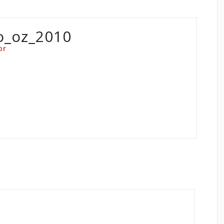
o_oz_2010
or