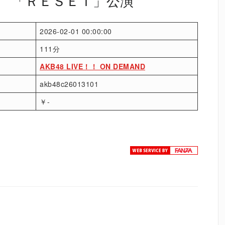
土） 「ＲＥＳＥＴ」公演
2026-02-01 00:00:00
111分
AKB48 LIVE！！ ON DEMAND
akb48c26013101
￥-