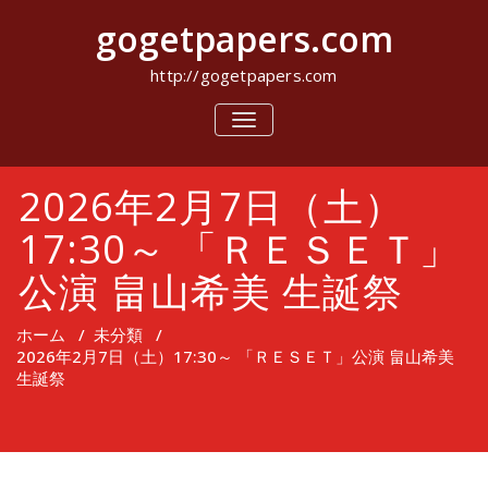
コ
gogetpapers.com
ン
テ
ン
http://gogetpapers.com
ツ
へ
ナ
ビ
ス
ゲ
キ
ー
ッ
2026年2月7日（土）
シ
プ
ョ
ン
17:30～ 「ＲＥＳＥＴ」
を
切
公演 畠山希美 生誕祭
り
替
え
ホーム
/
未分類
/
2026年2月7日（土）17:30～ 「ＲＥＳＥＴ」公演 畠山希美
生誕祭