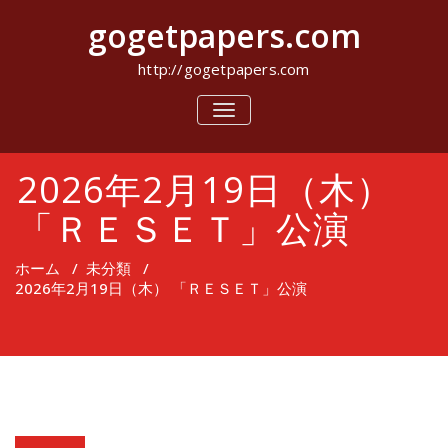
コ
gogetpapers.com
ン
テ
ン
http://gogetpapers.com
ツ
へ
ナ
ビ
ス
ゲ
キ
ー
ッ
2026年2月19日（木）
シ
プ
ョ
ン
「ＲＥＳＥＴ」公演
を
切
り
ホーム
/
未分類
/
替
2026年2月19日（木） 「ＲＥＳＥＴ」公演
え