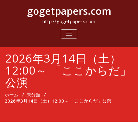
コ
gogetpapers.com
ン
テ
ン
http://gogetpapers.com
ツ
へ
ナ
ビ
ス
ゲ
キ
ー
ッ
2026年3月14日（土）
シ
プ
ョ
ン
12:00～ 「ここからだ」
を
切
公演
り
替
え
ホーム
/
未分類
/
2026年3月14日（土）12:00～ 「ここからだ」公演