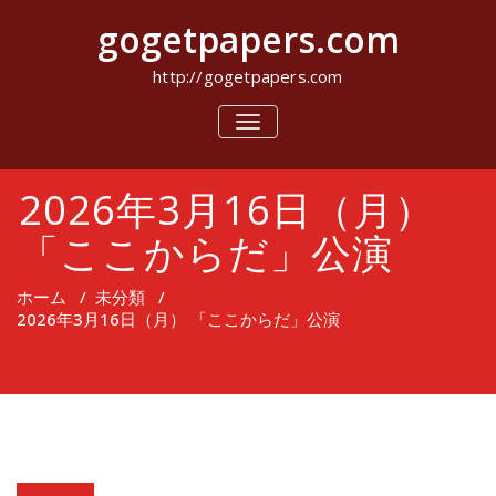
コ
gogetpapers.com
ン
テ
ン
http://gogetpapers.com
ツ
へ
ナ
ビ
ス
ゲ
キ
ー
ッ
2026年3月16日（月）
シ
プ
ョ
ン
「ここからだ」公演
を
切
り
ホーム
/
未分類
/
替
2026年3月16日（月） 「ここからだ」公演
え