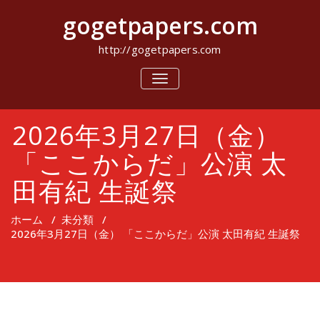
コ
gogetpapers.com
ン
テ
ン
http://gogetpapers.com
ツ
へ
ナ
ビ
ス
ゲ
キ
ー
ッ
2026年3月27日（金）
シ
プ
ョ
ン
「ここからだ」公演 太
を
切
田有紀 生誕祭
り
替
え
ホーム
/
未分類
/
2026年3月27日（金） 「ここからだ」公演 太田有紀 生誕祭