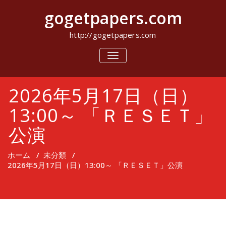
コ
gogetpapers.com
ン
テ
ン
http://gogetpapers.com
ツ
へ
ナ
ビ
ス
ゲ
キ
ー
ッ
2026年5月17日（日）
シ
プ
ョ
ン
13:00～ 「ＲＥＳＥＴ」
を
切
公演
り
替
え
ホーム
/
未分類
/
2026年5月17日（日）13:00～ 「ＲＥＳＥＴ」公演