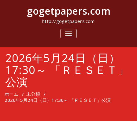
コ
gogetpapers.com
ン
テ
ン
http://gogetpapers.com
ツ
へ
ナ
ビ
ス
ゲ
キ
ー
ッ
2026年5月24日（日）
シ
プ
ョ
ン
17:30～ 「ＲＥＳＥＴ」
を
切
公演
り
替
え
ホーム
/
未分類
/
2026年5月24日（日）17:30～ 「ＲＥＳＥＴ」公演