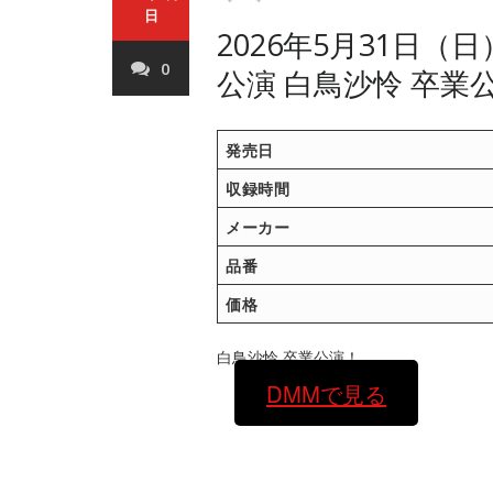
日
2026年5月31日（
0
公演 白鳥沙怜 卒業
発売日
収録時間
メーカー
品番
価格
白鳥沙怜 卒業公演！
DMMで見る