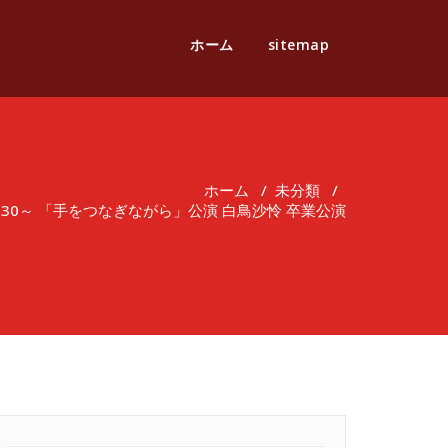
ホーム
sitemap
ホーム
/
未分類
/
7:30～ 「手をつなぎながら」公演 白鳥沙怜 卒業公演