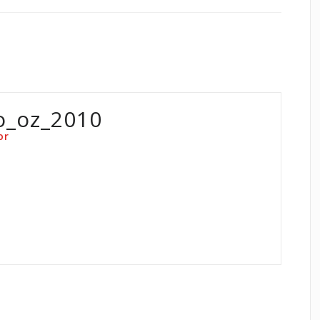
o_oz_2010
or