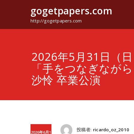
コ
gogetpapers.com
ン
テ
ン
http://gogetpapers.com
ツ
へ
ス
キ
ッ
2026年5月31日（日
プ
「手をつなぎながら
沙怜 卒業公演
投稿者:
ricardo_oz_2010
2026年6月1