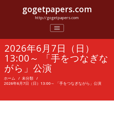
コ
gogetpapers.com
ン
テ
ン
http://gogetpapers.com
ツ
へ
ナ
ビ
ス
ゲ
キ
ー
ッ
2026年6月7日（日）
シ
プ
ョ
ン
13:00～ 「手をつなぎな
を
切
がら」公演
り
替
え
ホーム
/
未分類
/
2026年6月7日（日）13:00～ 「手をつなぎながら」公演