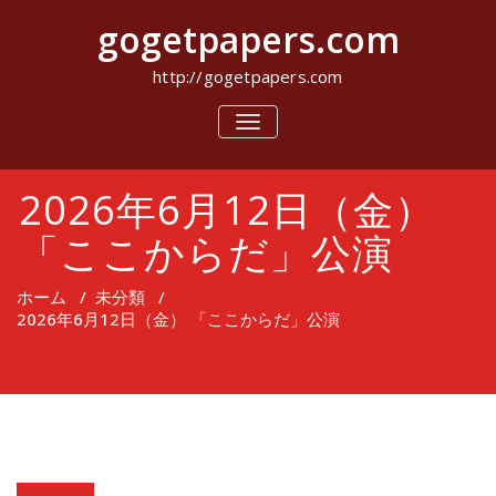
コ
gogetpapers.com
ン
テ
ン
http://gogetpapers.com
ツ
へ
ナ
ビ
ス
ゲ
キ
ー
ッ
2026年6月12日（金）
シ
プ
ョ
ン
「ここからだ」公演
を
切
り
ホーム
/
未分類
/
替
2026年6月12日（金） 「ここからだ」公演
え