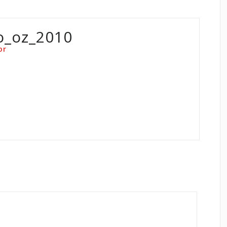
o_oz_2010
or