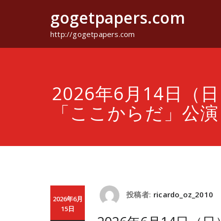
コ
gogetpapers.com
ン
テ
ン
http://gogetpapers.com
ツ
へ
ス
キ
ッ
2026年6月14日（日
プ
「ここからだ」公演
投稿者:
ricardo_oz_2010
2026年6月
15日