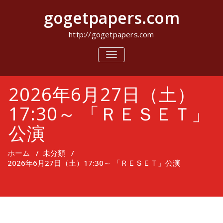
コ
gogetpapers.com
ン
テ
ン
http://gogetpapers.com
ツ
へ
ナ
ビ
ス
ゲ
キ
ー
ッ
2026年6月27日（土）
シ
プ
ョ
ン
17:30～ 「ＲＥＳＥＴ」
を
切
公演
り
替
え
ホーム
/
未分類
/
2026年6月27日（土）17:30～ 「ＲＥＳＥＴ」公演