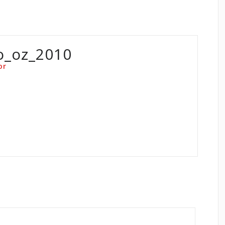
o_oz_2010
or