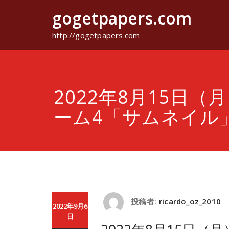
コ
gogetpapers.com
ン
テ
ン
http://gogetpapers.com
ツ
へ
ス
キ
ッ
2022年8月15日（
プ
ーム4「サムネイル
投稿者:
ricardo_oz_2010
2022年9月6
日