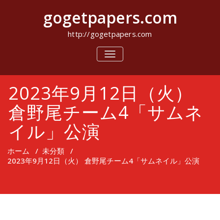
コ
gogetpapers.com
ン
テ
ン
http://gogetpapers.com
ツ
へ
ナ
ビ
ス
ゲ
キ
ー
ッ
2023年9月12日（火）
シ
プ
ョ
ン
倉野尾チーム4「サムネ
を
切
イル」公演
り
替
え
ホーム
/
未分類
/
2023年9月12日（火） 倉野尾チーム4「サムネイル」公演