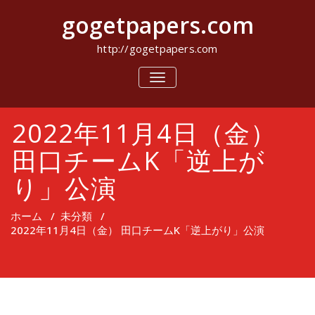
コ
gogetpapers.com
ン
テ
ン
http://gogetpapers.com
ツ
へ
ナ
ビ
ス
ゲ
キ
ー
ッ
2022年11月4日（金）
シ
プ
ョ
ン
田口チームK「逆上が
を
切
り」公演
り
替
え
ホーム
/
未分類
/
2022年11月4日（金） 田口チームK「逆上がり」公演