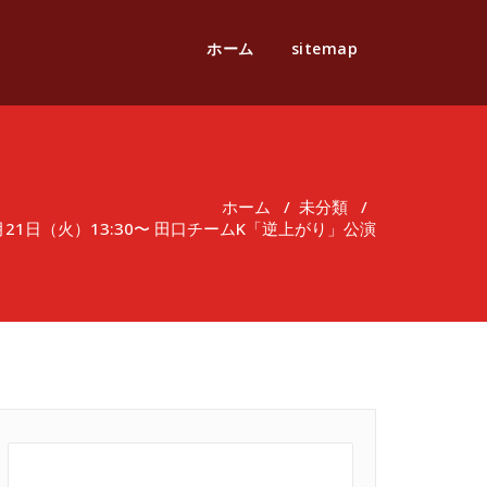
ホーム
sitemap
ホーム
/
未分類
/
3月21日（火）13:30〜 田口チームK「逆上がり」公演