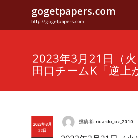
コ
gogetpapers.com
ン
テ
ン
http://gogetpapers.com
ツ
へ
ス
キ
ッ
2023年3月21日（火
プ
田口チームK「逆上
投稿者:
ricardo_oz_2010
2023年3月
22日