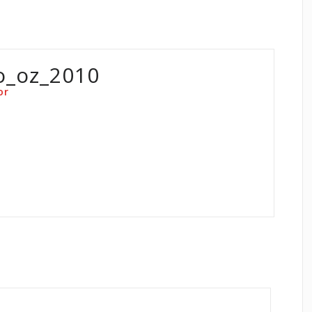
o_oz_2010
or