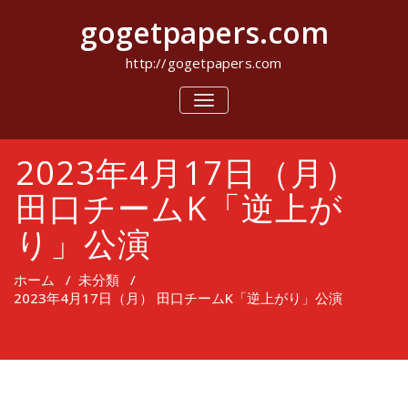
コ
gogetpapers.com
ン
テ
ン
http://gogetpapers.com
ツ
へ
ナ
ビ
ス
ゲ
キ
ー
ッ
2023年4月17日（月）
シ
プ
ョ
ン
田口チームK「逆上が
を
切
り」公演
り
替
え
ホーム
/
未分類
/
2023年4月17日（月） 田口チームK「逆上がり」公演