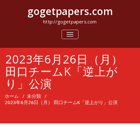
コ
gogetpapers.com
ン
テ
ン
http://gogetpapers.com
ツ
へ
ナ
ビ
ス
ゲ
キ
ー
ッ
2023年6月26日（月）
シ
プ
ョ
ン
田口チームK「逆上が
を
切
り」公演
り
替
え
ホーム
/
未分類
/
2023年6月26日（月） 田口チームK「逆上がり」公演