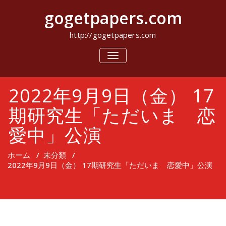
コ
gogetpapers.com
ン
テ
ン
http://gogetpapers.com
ツ
へ
ナ
ビ
ス
ゲ
キ
ー
ッ
2022年9月9日（金） 17
シ
プ
ョ
ン
期研究生「ただいま 恋
を
切
愛中」公演
り
替
え
ホーム
/
未分類
/
2022年9月9日（金） 17期研究生「ただいま 恋愛中」公演