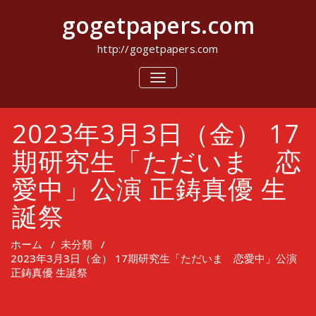
コ
gogetpapers.com
ン
テ
ン
http://gogetpapers.com
ツ
へ
ナ
ビ
ス
ゲ
キ
ー
ッ
2023年3月3日（金） 17
シ
プ
ョ
ン
期研究生「ただいま 恋
を
切
愛中」公演 正鋳真優 生
り
替
誕祭
え
ホーム
/
未分類
/
2023年3月3日（金） 17期研究生「ただいま 恋愛中」公演
正鋳真優 生誕祭