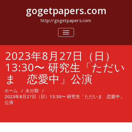
コ
gogetpapers.com
ン
テ
ン
http://gogetpapers.com
ツ
へ
ナ
ビ
ス
ゲ
キ
ー
ッ
2023年8月27日（日）
シ
プ
ョ
ン
13:30〜 研究生「ただい
を
切
ま 恋愛中」公演
り
替
え
ホーム
/
未分類
/
2023年8月27日（日）13:30〜 研究生「ただいま 恋愛中」
公演