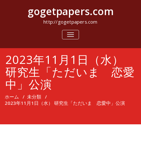
コ
gogetpapers.com
ン
テ
ン
http://gogetpapers.com
ツ
へ
ナ
ビ
ス
ゲ
キ
ー
ッ
2023年11月1日（水）
シ
プ
ョ
ン
研究生「ただいま 恋愛
を
切
中」公演
り
替
え
ホーム
/
未分類
/
2023年11月1日（水） 研究生「ただいま 恋愛中」公演