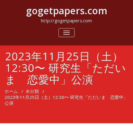
コ
gogetpapers.com
ン
テ
ン
http://gogetpapers.com
ツ
へ
ナ
ビ
ス
ゲ
キ
ー
ッ
2023年11月25日（土）
シ
プ
ョ
ン
12:30〜 研究生「ただい
を
切
ま 恋愛中」公演
り
替
え
ホーム
/
未分類
/
2023年11月25日（土）12:30〜 研究生「ただいま 恋愛中」
公演