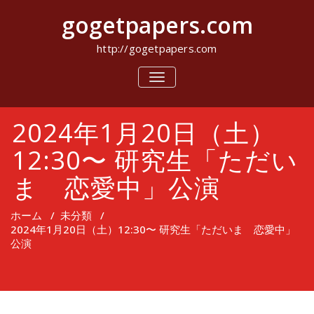
コ
gogetpapers.com
ン
テ
ン
http://gogetpapers.com
ツ
へ
ナ
ビ
ス
ゲ
キ
ー
ッ
2024年1月20日（土）
シ
プ
ョ
ン
12:30〜 研究生「ただい
を
切
ま 恋愛中」公演
り
替
え
ホーム
/
未分類
/
2024年1月20日（土）12:30〜 研究生「ただいま 恋愛中」
公演