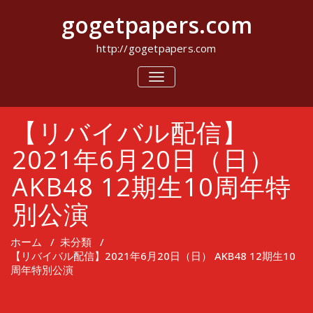
コ
gogetpapers.com
ン
テ
ン
http://gogetpapers.com
ツ
へ
ナ
ビ
ス
ゲ
キ
ー
ッ
【リバイバル配信】
シ
プ
ョ
ン
2021年6月20日（日）
を
切
AKB48 12期生10周年特
り
替
別公演
え
ホーム
/
未分類
/
【リバイバル配信】2021年6月20日（日） AKB48 12期生10
周年特別公演