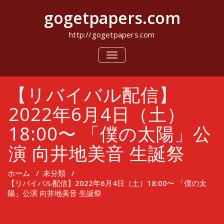
コ
gogetpapers.com
ン
テ
ン
http://gogetpapers.com
ツ
へ
ナ
ビ
ス
ゲ
キ
ー
ッ
【リバイバル配信】
シ
プ
ョ
ン
2022年6月4日（土）
を
切
18:00〜 「僕の太陽」公
り
替
演 向井地美音 生誕祭
え
ホーム
/
未分類
/
【リバイバル配信】2022年6月4日（土）18:00〜 「僕の太
陽」公演 向井地美音 生誕祭