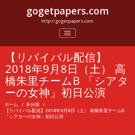
コ
gogetpapers.com
ン
テ
ン
http://gogetpapers.com
ツ
へ
ナ
ビ
ス
ゲ
キ
ー
ッ
【リバイバル配信】
シ
プ
ョ
ン
2018年9月8日（土） 高
を
切
橋朱里チームB 「シアタ
り
替
ーの女神」初日公演
え
ホーム
/
未分類
/
【リバイバル配信】2018年9月8日（土） 高橋朱里チームB
「シアターの女神」初日公演