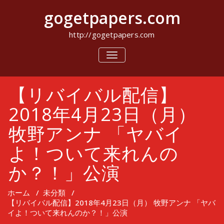
コ
gogetpapers.com
ン
テ
ン
http://gogetpapers.com
ツ
へ
ナ
ビ
ス
ゲ
キ
ー
ッ
【リバイバル配信】
シ
プ
ョ
ン
2018年4月23日（月）
を
切
牧野アンナ 「ヤバイ
り
替
よ！ついて来れんの
え
か？！」公演
ホーム
/
未分類
/
【リバイバル配信】2018年4月23日（月） 牧野アンナ 「ヤバ
イよ！ついて来れんのか？！」公演