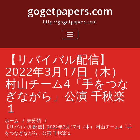
コ
gogetpapers.com
ン
テ
ン
http://gogetpapers.com
ツ
へ
ナ
ビ
ス
ゲ
キ
ー
ッ
【リバイバル配信】
シ
プ
ョ
ン
2022年3月17日（木）
を
切
村山チーム4「手をつな
り
替
ぎながら」公演 千秋楽
え
１
ホーム
/
未分類
/
【リバイバル配信】2022年3月17日（木） 村山チーム4「手
をつなぎながら」公演 千秋楽１