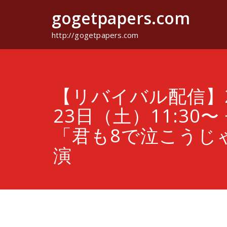
コ
gogetpapers.com
ン
テ
ン
http://gogetpapers.com
ツ
へ
ス
キ
ッ
【リバイバル配信】2
プ
23日（土）11:30〜
「君も8で泣こうじ
演