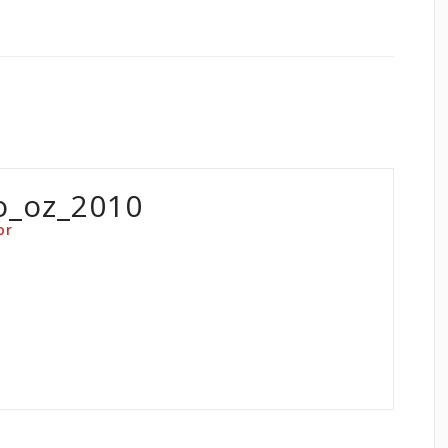
o_oz_2010
or