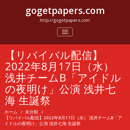
コ
gogetpapers.com
ン
テ
ン
http://gogetpapers.com
ツ
へ
ナ
ビ
ス
ゲ
キ
ー
ッ
【リバイバル配信】
シ
プ
ョ
ン
2022年8月17日（水）
を
切
浅井チームB「アイドル
り
替
の夜明け」公演 浅井七
え
海 生誕祭
ホーム
/
未分類
/
【リバイバル配信】2022年8月17日（水） 浅井チームB「ア
イドルの夜明け」公演 浅井七海 生誕祭