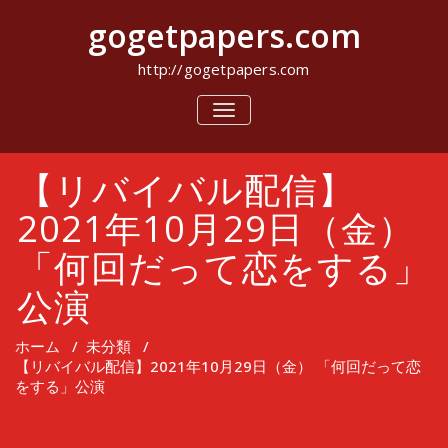
コ
gogetpapers.com
ン
テ
ン
http://gogetpapers.com
ツ
へ
ナ
ビ
ス
ゲ
キ
ー
ッ
【リバイバル配信】
シ
プ
ョ
ン
2021年10月29日（金）
を
切
「何回だって恋をする」
り
替
公演
え
ホーム
/
未分類
/
【リバイバル配信】2021年10月29日（金） 「何回だって恋
をする」公演