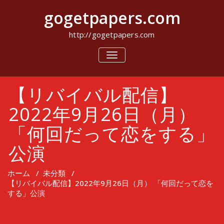
コ
gogetpapers.com
ン
テ
ン
http://gogetpapers.com
ツ
へ
ナ
ビ
ス
ゲ
キ
ー
ッ
【リバイバル配信】
シ
プ
ョ
ン
2022年9月26日（月）
を
切
「何回だって恋をする」
り
替
公演
え
ホーム
/
未分類
/
【リバイバル配信】2022年9月26日（月） 「何回だって恋を
する」公演