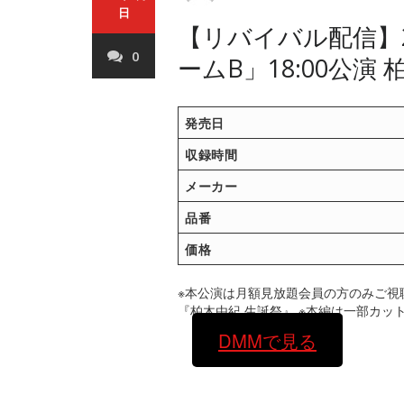
日
【リバイバル配信】2
0
ームB」18:00公演
発売日
収録時間
メーカー
品番
価格
※本公演は月額見放題会員の方のみご視
『柏木由紀 生誕祭』 ※本編は一部カッ
DMMで見る