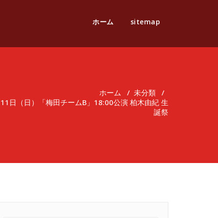
ホーム
sitemap
ホーム
/
未分類
/
11日（日）「梅田チームB」18:00公演 柏木由紀 生
誕祭