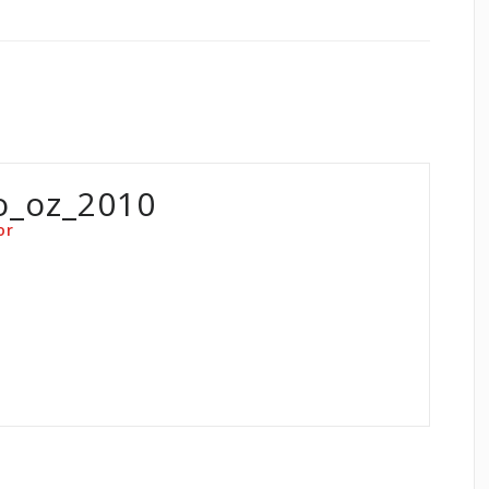
o_oz_2010
or