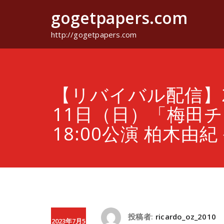
コ
gogetpapers.com
ン
テ
ン
http://gogetpapers.com
ツ
へ
ス
キ
ッ
【リバイバル配信】2
プ
11日（日）「梅田チ
18:00公演 柏木由紀
投稿者:
ricardo_oz_2010
2023年7月5